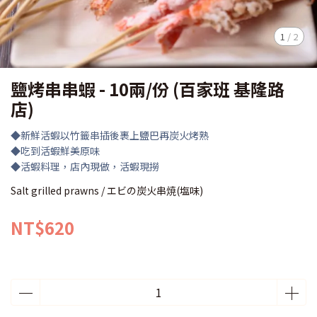
1
/
2
鹽烤串串蝦 - 10兩/份 (百家班 基隆路
店)
◆新鮮活蝦以竹籤串插後裹上鹽巴再炭火烤熟
◆吃到活蝦鮮美原味
◆活蝦料理，店內現做，活蝦現撈
Salt grilled prawns / エビの炭火串焼(塩味)
NT$620