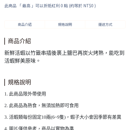
此商品 「 最高 」可以折抵紅利
0
點 (約等於
NT$0
)
商品介紹
規格說明
運送方式
商品介紹
新鮮活蝦以竹籤串插後裹上鹽巴再炭火烤熟，能吃到
活蝦鮮美原味。
規格說明
1. 此商品限外帶使用
2. 此商品為熟食，無須加熱即可食用
3. 活蝦類每份固定10兩(6~9隻)，蝦子大小會因季節有差異
4. 圖片僅供參考，商品以實物為準