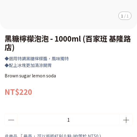
1
/
1
黑糖檸檬泡泡 - 1000ml (百家班 基隆路
店)
◆選用特調黑糖檸檬醬，風味獨特
◆配上冰塊更加清涼開胃
Brown sugar lemon soda
NT$220
此商品 「 最高 」可以折抵紅利
0
點 (約等於
NT$0
)